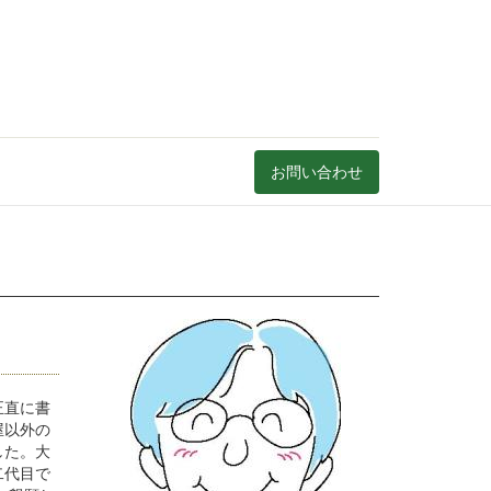
お問い合わせ
正直に書
屋以外の
した。大
二代目で