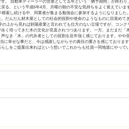
す。 自動車ディーラーの営業として五年という「猶予期間」が終わり
戻る、という平成6年4月、月曜の朝の不安な気持ちをよく覚えています
年模索し続ける中、同業者が集まる勉強会に参加するようになりました
た。だんだん材木屋としての社会的役割や使命のようなものに目覚めて
字の上から見れば斜陽産業と言われても仕方のない立場ですが、コンク
が永く培ってきた木の文化が見直されつつあります。一方、まだまだ「
。声なき「木」の代弁者としての役割を近年強く感じております。やや
本当に幸せな事だと、今は感謝しながらその責任の重さを感じておりま
暮らしをご提案出来ればという想いでこれからも社員一同地道にやって