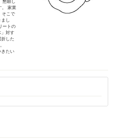
、懇願し
。 家業
。そこで
きまし
リートの
木」対す
屈折した
す。
いきたい