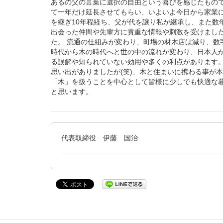
あるの父の言葉に選択の自由という喜びを感じたもので
て一年だけ延長させてもらい、いよいよ今日から家業に
を継ぎ10年程経ち、父が代を譲り私が継承し、また数
出会った仲間や先輩方に貴重な情報や刺激を受けまし
た。 流通の仕組みが変わり、町場の材木店は減り、数
時代から木の時代へと世の中の流れが変わり、日本人
る誤解や知られていない効用や多くの利点があります
思い出がありましたが(笑)、木と住まいに携わる事が
「木」を扱うことを中心として皆様に少しでも快適な
と思います。
代表取締役 伊藤 国治