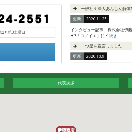
一般社団法人あんしん解体
更新
2020.11.25
インタビュー記事「株式会社伊藤
第1と第3土曜日
HP「コノイエ」にイ
続き
一つ星を宣言しました
更新
2020.10.9
代表挨拶